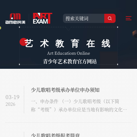
艺术教育在线
Art Educatiom Online
青少年艺术教育官方网站
少儿歌唱考级承办单位申办须知
03-19
一、申办条件 （一）少儿歌唱考级（以下简
2026
称“考级”）承办单位应是当地有影响的文化艺
术或教育机构,从事艺术教育、艺术表演、艺术培
训、艺术研究等与考级专业相关的业务。 （二）
考级承办单位须具有法人（事业法人、企业法
少儿歌唱考级报考简章