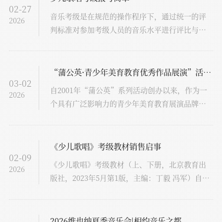
02-27
人、社会团体法人、民办非企业法人和其他法
音乐考级是在规范的操作程序下，通过统一的评
2026
人）主体资格，并具有相应的人员、资金、场地
判标准对参加考级人员的音乐水平进行评比与认
和设备等条件：
定的一种测评方式，是检验教学质量和学习成果
的一个重要途径，是普及社会艺术教育、提高国
民素质的一种重要手段。
“蒲公英·青少年美育教育优秀作品展演”活动 扬帆启航
03-02
自2001年“蒲公英”系列活动创办以来，作为一
2026
个具有广泛影响力的青少年美育教育展演品牌，
满足了社会对青少年美育教育优秀作品展演的多
样化需求，备受广大青少年艺术爱好者的喜爱与
关注。
《少儿歌唱》考级教材销售启事
02-09
《少儿歌唱》考级教材（上、下册，北京教育出
2026
版社，2023年5月第1版，主编：丁毅 冯军）自出
版发行以来，因教材内容完整、便于使用、教考
结合，且有配套伴唱音频，一直处于热销状态。
2026维也纳夏季音乐会|相约音乐之都