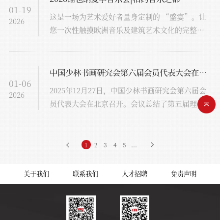
01-19
这是一场为艺术爱好者量身定制的 “盛宴”。让
2026
您一次性触摸欧洲音乐及建筑艺术文化的完整脉
络，在行走中研学，在体验中成长。饱览欧洲璀
璨的人类文化遗产。这不仅是旅行，更是流动的
课堂——于卢浮宫真迹前感悟美学积淀，在金色大
中国少林书画研究会第六届会员代表大会在京召开 杨守民当选会长
01-06
厅穹顶下对话音乐的真谛。你将收获：审美眼光
2025年12月27日，中国少林书画研究会第六届会
2026
的飞跃、创作灵感的迸发，与国际音乐教师近距
员代表大会在北京召开。会议总结了第五届理事
离学习、交流的机会。与古老的欧洲历史对话；
会工作，科学谋划未来发展，并顺利完成换届选
在世界舞台上锤炼的专业本领；以及多元文化中
举各项任务。
拓宽的国际视野。
1
2
3
4
5
...
关于我们
联系我们
人才招聘
免责声明