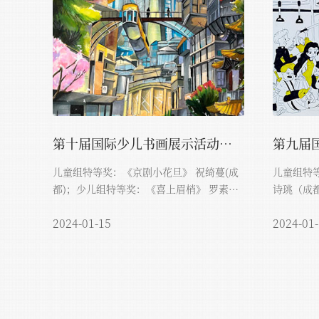
第十届国际少儿书画展示活动获奖...
儿童组特等奖：《京剧小花旦》 祝绮蔓(成
儿童组特等
都)；少儿组特等奖：《喜上眉梢》 罗素玲
诗珧（成都
（镇...
2024-01-15
2024-01