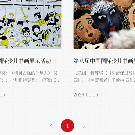
第九届国际少儿书画展示活动获奖...
奖：《机灵古怪的外星人》 吴
儿童组：特等奖（《牙齿保卫战
）；少儿组特等奖：《不做低...
四川、《芭蕾舞者》于歆冉 四川
敢...
-15
2024-01-15
1