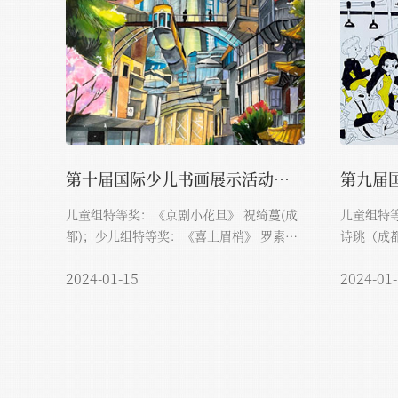
第十届国际少儿书画展示活动获奖...
儿童组特等奖：《京剧小花旦》 祝绮蔓(成
儿童组特等
都)；少儿组特等奖：《喜上眉梢》 罗素玲
诗珧（成都
（镇...
2024-01-15
2024-01