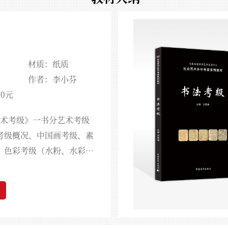
材质：纸质
生通知
2024-01-18
作者：李小芬
00元
术考级》一书分艺术考级
生通知
2024-01-18
考级概况、中国画考级、素
、色彩考级（水粉、水彩、
画（儿童画）考级等六章编
明扼要、深入浅出、图文并
生通知
2024-01-18
强、涵盖面广，是参加美术
术考级指导教师应备的实用
广大美术爱好者登堂入室的