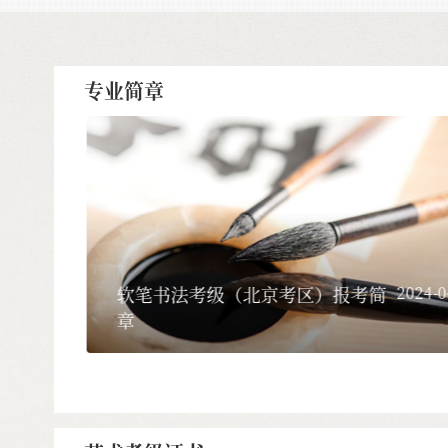
专业简章
-29
软笔书法考级（北京考区）报考简
2024-0
章