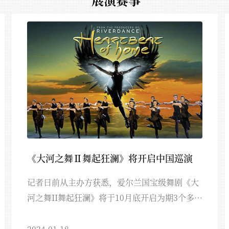
生通知
2024-01-18
生通知
2024-01-18
《大河之舞Ⅱ舞起狂澜》将开启中国巡演
记者日前从主办方获悉，爱尔兰国宝级舞剧《大
河之舞II舞起狂澜》将于10月底开启为期3个多月
的中国巡演。这是该剧阔别3年之后再次来中国
演出，无论在阵容、技术还是科技含量等方面都