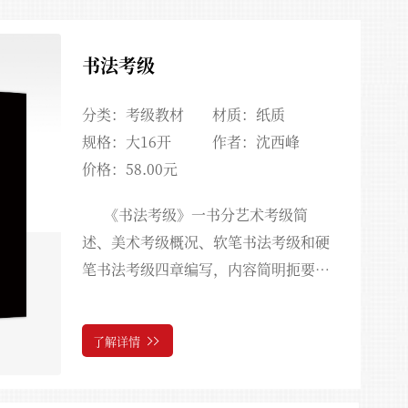
书法考级
分类：考级教材
材质：纸质
规格：大16开
作者：沈西峰
价格：58.00元
《书法考级》一书分艺术考级简
述、美术考级概况、软笔书法考级和硬
笔书法考级四章编写，内容简明扼要、
深入浅出、图文并茂、针对性强、涵盖
面广，是参加书法考级者和书法考级指
了解详情
导教师应备的实用手册，也是广大书法
爱好者登堂入室的工具书。